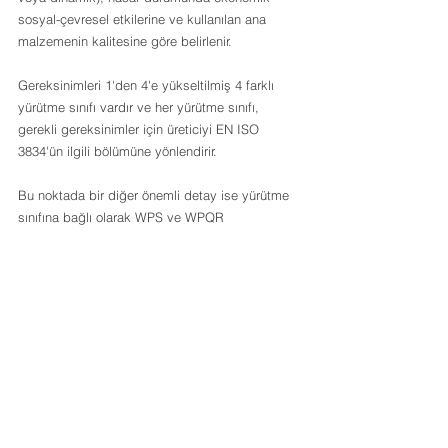
sosyal-çevresel etkilerine ve kullanılan ana 
malzemenin kalitesine göre belirlenir.
Gereksinimleri 1'den 4'e yükseltilmiş 4 farklı 
yürütme sınıfı vardır ve her yürütme sınıfı, 
gerekli gereksinimler için üreticiyi EN ISO 
3834'ün ilgili bölümüne yönlendirir.
Bu noktada bir diğer önemli detay ise yürütme 
sınıfına bağlı olarak WPS ve WPQR 
gereksiniminin olmasıdır. 
Üreticiler, EN 1090 ve EN ISO 3834'ün ilgili 
uygulama sınıfı ve kalite koşullarına göre 
hazırlanmış, onaylı bir WPS ile EN 1090'a uygun 
üretime başlayabilirler.
otomotiv endüstrisi, otomotiv çeliğ
Gemi İnşa Sanayi, gemi inşaatı, gem
Gemi İnşa Sanayi