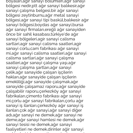
boyaları,ağır sanayi bölümleri,ağır sanayi
bölgesi nedir,ptt ağır sanayi balıkesir,ağır
sanayi çalışma belgesi,bir ağır sanayi
bölgesi zeytinburnu,ağır metal sanayi
bölgesi,ağır sanayi tipi baskül,balıkesir ağır
sanayi bölgesi,boydas ağır sanayi,bursa
ağır sanayi firmaları,ereğli ağır sanayiden
önce bir sahil kasabası,türkiye'de ağır
sanayi bölgeleri,agir sanayi calisma
sartlari,agir sanayi calisma saatleri,agir
sanayi corlu,cam fabrikası ağır sanayi
mi,ağır sanayi calisma saatleri,ağır sanayi
calisma sartlari,ağır sanayi çalışma
saatleri,ağır sanayi çalışma yaşı,ağır
sanayi çalışma şartları,ağır sanayi
çelik,ağır sanayide çalışan işçilerin
hakları,ağır sanayide çalışan işçilerin
emekliliği,ağır sanayide çalışmak,ağır
sanayide çalışamaz raporu,ağır sanayide
çalışabilir raporu,çerkezköy ağır sanayi
fabrikaları,çimento fabrikası ağır sanayi
mi,çorlu ağır sanayi fabrikaları,çorlu ağır
sanayi iş ilanları,çerkezköy ağır sanayi iş
ilanları,çok ağır sanayi,ağır sanayi diğer
adı,ağır sanayi ne demek,ağır sanayi ne
deme,ağır sanayi hamlesi ne demek,ağır
sanayi tesisi ne demek,ağır sanayi
faaliyetleri ne demek,dirinler ağir sanayi