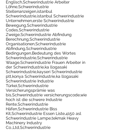
Englisch,Schwerindustrie Arbeiter
Löhne,Schwerindustrie
Stellenanzeigen,istanbul
Schwerindustrie,istanbul Schwerindustrie
Unternehmen,erste Schwerindustrie
Bewegung,Schwerindustrie
Codes,Schwerindustrie
Zweige,Schwerindustrie Abfindung
Berechnung,Schwerindustrie
Organisationen,Schwerindustrie
Abfindung,Schwerindustrie
Bedingungen,Bedeutung des Wortes
Schwerindustrie,Schwerindustrie
Waage,Schwerindustrie Frauen Arbeiter in
der Schwerindustrie,ka llogasaki
Schwerindustrie,kayseri Schwerindustrie
ptt,konya Schwerindustrie,ka llogasaki
Schwerindustrie Industrie
Türkei,Schwerindustrie
Versicherungsprämie was
bis,Schwerindustrie versicherungscode,wie
hoch ist die schwere Industrie
Rente,Schwerindustrie
Häfen,Schwerindustrie Biss
Kit,Schwerindustrie Essen Liste,4150 asl
Schwerindustrie Lampe,tekmak Heavy
Machinery Industry
Co.,Ltd,Schwerindustrie