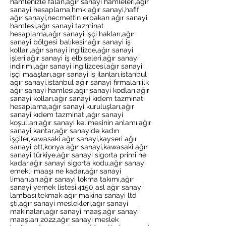
hamlenizle falan,ağır sanayi hamleleri,ağır
sanayi hesaplama,hmk ağır sanayi,hafif
ağır sanayi,necmettin erbakan ağır sanayi
hamlesi,ağır sanayi tazminat
hesaplama,ağır sanayi işçi hakları,ağır
sanayi bölgesi balıkesir,ağır sanayi iş
kolları,ağır sanayi ingilizce,ağır sanayi
işleri,ağır sanayi iş elbiseleri,ağır sanayi
indirimi,ağır sanayi ingilizcesi,ağır sanayi
işçi maaşları,agır sanayi iş ilanları,istanbul
ağır sanayi,istanbul ağır sanayi firmaları,ilk
ağır sanayi hamlesi,ağır sanayi kodları,ağır
sanayi kolları,ağır sanayi kıdem tazminatı
hesaplama,ağır sanayi kuruluşları,ağır
sanayi kıdem tazminatı,ağır sanayi
koşulları,ağır sanayi kelimesinin anlamı,ağır
sanayi kantar,ağır sanayide kadın
işçiler,kawasaki ağır sanayi,kayseri ağır
sanayi ptt,konya ağır sanayi,kawasaki ağır
sanayi türkiye,ağır sanayi sigorta primi ne
kadar,ağır sanayi sigorta kodu,ağır sanayi
emekli maaşı ne kadar,ağır sanayi
limanları,ağır sanayi lokma takımı,ağır
sanayi yemek listesi,4150 asl ağır sanayi
lambası,tekmak ağır makina sanayi ltd
şti,ağır sanayi meslekleri,ağır sanayi
makinaları,ağır sanayi maaş,ağır sanayi
maaşları 2022,ağır sanayi meslek