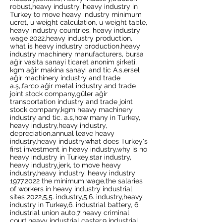
robust,heavy industry, heavy industry in
Turkey to move heavy industry minimum
ucret, u weight calculation, u weight table,
heavy industry countries, heavy industry
wage 2022,heavy industry production,
what is heavy industry production,heavy
industry machinery manufacturers, bursa
ağir vasita sanayi ticaret anonim şirketi,
kgm ağir makina sanayi and tic A.s,ersel
ağir machinery industry and trade
a.ş,,farco ağir metal industry and trade
joint stock company,güler ağir
transportation industry and trade joint
stock company,kgm heavy machinery
industry and tic. a.s,how many in Turkey,
heavy industry,heavy industry,
depreciation,annual leave heavy
industry,heavy industry,what does Turkey's
first investment in heavy industry,why is no
heavy industry in Turkey,star industry,
heavy industry,jerk, to move heavy
industry,heavy industry, heavy industry
1977,2022 the minimum wage,the salaries
of workers in heavy industry industrial
sites 2022,5,5. industry,5,6. industry,heavy
industry in Turkey,6. industrial battery, 6
industrial union auto,7 heavy criminal
court,heavy industrial caster,9 industrial