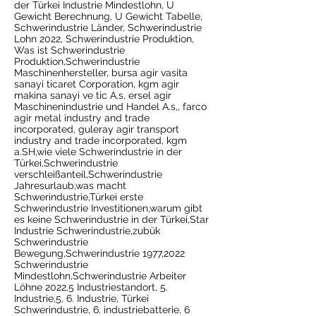
der Türkei Industrie Mindestlohn, U
Gewicht Berechnung, U Gewicht Tabelle,
Schwerindustrie Länder, Schwerindustrie
Lohn 2022, Schwerindustrie Produktion,
Was ist Schwerindustrie
Produktion,Schwerindustrie
Maschinenhersteller, bursa agir vasita
sanayi ticaret Corporation, kgm agir
makina sanayi ve tic A.s, ersel agir
Maschinenindustrie und Handel A.s,, farco
agir metal industry and trade
incorporated, guleray agir transport
industry and trade incorporated, kgm
a.SH,wie viele Schwerindustrie in der
Türkei,Schwerindustrie
verschleißanteil,Schwerindustrie
Jahresurlaub,was macht
Schwerindustrie,Türkei erste
Schwerindustrie Investitionen,warum gibt
es keine Schwerindustrie in der Türkei,Star
Industrie Schwerindustrie,zubük
Schwerindustrie
Bewegung,Schwerindustrie 1977,2022
Schwerindustrie
Mindestlohn,Schwerindustrie Arbeiter
Löhne 2022,5 Industriestandort, 5.
Industrie,5, 6. Industrie, Türkei
Schwerindustrie, 6. industriebatterie, 6