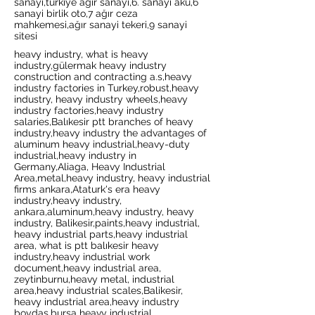
sanayi,türkiye ağır sanayi,6. sanayi akü,6
sanayi birlik oto,7 ağır ceza
mahkemesi,ağır sanayi tekeri,9 sanayi
sitesi
heavy industry, what is heavy
industry,gülermak heavy industry
construction and contracting a.s,heavy
industry factories in Turkey,robust,heavy
industry, heavy industry wheels,heavy
industry factories,heavy industry
salaries,Balıkesir ptt branches of heavy
industry,heavy industry the advantages of
aluminum heavy industrial,heavy-duty
industrial,heavy industry in
Germany,Aliaga, Heavy Industrial
Area,metal,heavy industry, heavy industrial
firms ankara,Ataturk's era heavy
industry,heavy industry,
ankara,aluminum,heavy industry, heavy
industry, Balikesir,paints,heavy industrial,
heavy industrial parts,heavy industrial
area, what is ptt balıkesir heavy
industry,heavy industrial work
document,heavy industrial area,
zeytinburnu,heavy metal, industrial
area,heavy industrial scales,Balikesir,
heavy industrial area,heavy industry
boydaş,bursa heavy industrial