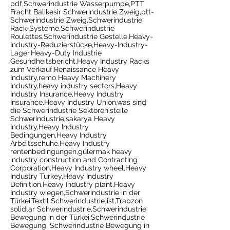
pdf,Schwerindustrie Wasserpumpe,PTT
Fracht Balikesir Schwerindustrie Zweig,ptt-
Schwerindustrie Zweig,Schwerindustrie
Rack-Systeme,Schwerindustrie
Roulettes,Schwerindustrie Gestelle,Heavy-
Industry-Reduzierstücke,Heavy-Industry-
Lager,Heavy-Duty Industrie
Gesundheitsbericht,Heavy Industry Racks
zum Verkauf,Renaissance Heavy
Industry,remo Heavy Machinery
Industry,heavy industry sectors,Heavy
Industry Insurance,Heavy Industry
Insurance,Heavy Industry Union,was sind
die Schwerindustrie Sektoren,steile
Schwerindustrie,sakarya Heavy
Industry,Heavy Industry
Bedingungen,Heavy Industry
Arbeitsschuhe,Heavy Industry
rentenbedingungen,gülermak heavy
industry construction and Contracting
Corporation,Heavy Industry wheel,Heavy
Industry Turkey,Heavy Industry
Definition,Heavy Industry plant,Heavy
Industry wiegen,Schwerindustrie in der
Türkei,Textil Schwerindustrie ist,Trabzon
solidlar Schwerindustrie,Schwerindustrie
Bewegung in der Türkei,Schwerindustrie
Bewegung, Schwerindustrie Bewegung in