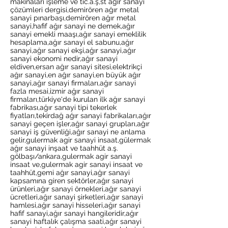
makinalari işleme ve tic.a.ş,st ağır sanayi
çözümleri dergisi,demirören ağır metal
sanayi pınarbaşı,demirören ağır metal
sanayi,hafif ağır sanayi ne demek,ağır
sanayi emekli maaşı,ağır sanayi emeklilik
hesaplama,ağır sanayi el sabunu,ağır
sanayi,ağır sanayi ekşi,ağır sanayi,ağır
sanayi ekonomi nedir,ağır sanayi
eldiven,ersan ağır sanayi sitesi,elektrikçi
ağır sanayi,en ağır sanayi,en büyük ağır
sanayi,ağır sanayi firmaları,ağır sanayi
fazla mesai,izmir ağır sanayi
firmaları,türkiye'de kurulan ilk ağır sanayi
fabrikası,ağır sanayi tipi tekerlek
fiyatları,tekirdağ ağır sanayi fabrikaları,ağır
sanayi geçen işler,ağır sanayi grupları,ağır
sanayi iş güvenliği,ağır sanayi ne anlama
gelir,gulermak agir sanayi insaat,gülermak
ağır sanayi inşaat ve taahhüt a.ş.
gölbaşı/ankara,gulermak agir sanayi
insaat ve,gulermak agir sanayi insaat ve
taahhüt,gemi ağır sanayi,ağır sanayi
kapsamına giren sektörler,ağır sanayi
ürünleri,ağır sanayi örnekleri,ağır sanayi
ücretleri,ağır sanayi şirketleri,ağır sanayi
hamlesi,ağır sanayi hisseleri,ağır sanayi
hafif sanayi,ağır sanayi hangileridir,ağır
sanayi haftalık çalışma saati,ağır sanayi