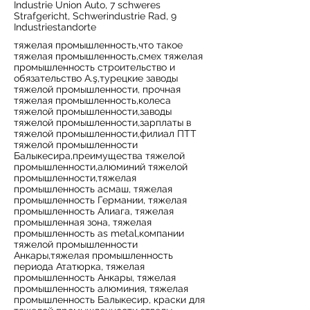
Industrie Union Auto, 7 schweres
Strafgericht, Schwerindustrie Rad, 9
Industriestandorte
тяжелая промышленность,что такое
тяжелая промышленность,смех тяжелая
промышленность строительство и
обязательство А.ş,турецкие заводы
тяжелой промышленности, прочная
тяжелая промышленность,колеса
тяжелой промышленности,заводы
тяжелой промышленности,зарплаты в
тяжелой промышленности,филиал ПТТ
тяжелой промышленности
Балыкесира,преимущества тяжелой
промышленности,алюминий тяжелой
промышленности,тяжелая
промышленность асмаш, тяжелая
промышленность Германии, тяжелая
промышленность Алиага, тяжелая
промышленная зона, тяжелая
промышленность as metal,компании
тяжелой промышленности
Анкары,тяжелая промышленность
периода Ататюрка, тяжелая
промышленность Анкары, тяжелая
промышленность алюминия, тяжелая
промышленность Балыкесир, краски для