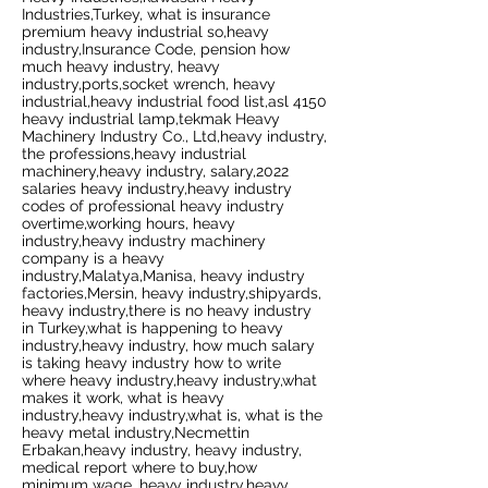
Industries,Turkey, what is insurance
premium heavy industrial so,heavy
industry,Insurance Code, pension how
much heavy industry, heavy
industry,ports,socket wrench, heavy
industrial,heavy industrial food list,asl 4150
heavy industrial lamp,tekmak Heavy
Machinery Industry Co., Ltd,heavy industry,
the professions,heavy industrial
machinery,heavy industry, salary,2022
salaries heavy industry,heavy industry
codes of professional heavy industry
overtime,working hours, heavy
industry,heavy industry machinery
company is a heavy
industry,Malatya,Manisa, heavy industry
factories,Mersin, heavy industry,shipyards,
heavy industry,there is no heavy industry
in Turkey,what is happening to heavy
industry,heavy industry, how much salary
is taking heavy industry how to write
where heavy industry,heavy industry,what
makes it work, what is heavy
industry,heavy industry,what is, what is the
heavy metal industry,Necmettin
Erbakan,heavy industry, heavy industry,
medical report where to buy,how
minimum wage, heavy industry,heavy