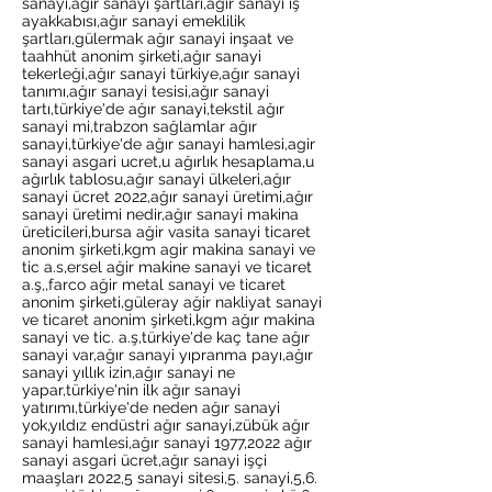
sanayi,ağır sanayi şartları,ağır sanayi iş
ayakkabısı,ağır sanayi emeklilik
şartları,gülermak ağır sanayi inşaat ve
taahhüt anonim şirketi,ağır sanayi
tekerleği,ağır sanayi türkiye,ağır sanayi
tanımı,ağır sanayi tesisi,ağır sanayi
tartı,türkiye'de ağır sanayi,tekstil ağır
sanayi mi,trabzon sağlamlar ağır
sanayi,türkiye'de ağır sanayi hamlesi,agir
sanayi asgari ucret,u ağırlık hesaplama,u
ağırlık tablosu,ağır sanayi ülkeleri,ağır
sanayi ücret 2022,ağır sanayi üretimi,ağır
sanayi üretimi nedir,ağır sanayi makina
üreticileri,bursa ağir vasita sanayi ticaret
anonim şirketi,kgm agir makina sanayi ve
tic a.s,ersel ağir makine sanayi ve ticaret
a.ş,,farco ağir metal sanayi ve ticaret
anonim şirketi,güleray ağir nakliyat sanayi
ve ticaret anonim şirketi,kgm ağır makina
sanayi ve tic. a.ş,türkiye'de kaç tane ağır
sanayi var,ağır sanayi yıpranma payı,ağır
sanayi yıllık izin,ağır sanayi ne
yapar,türkiye'nin ilk ağır sanayi
yatırımı,türkiye'de neden ağır sanayi
yok,yıldız endüstri ağır sanayi,zübük ağır
sanayi hamlesi,ağır sanayi 1977,2022 ağır
sanayi asgari ücret,ağır sanayi işçi
maaşları 2022,5 sanayi sitesi,5. sanayi,5,6.