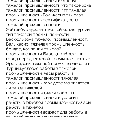
тяжелой промышленности,отделы
тяжелой промышленности,что такое зона
тяжелой промышленности,птт тяжелая
промышленность Балыкесир,тяжелая
промышленность сертификат, зона
тяжелой промышленности
Зейтинбурну,зона тяжелой металлургии,
тип тяжелой промышленности
Баскюль,зона тяжелой промышленности
Балыкесир, тяжелая промышленность
бойдас, компании тяжелой
промышленности Бурсы,прибрежный
город перед тяжелой промышленностью
Эрегли,зоны тяжелой промышленности в
Турции,условия работы в тяжелой
промышленности, часы работы в
тяжелой промышленности,тяжелая
промышленность корлу,стекло является
ли завод тяжелой
промышленностью,часы работы в
тяжелой промышленности,условия
работы в тяжелой промышленности,часы
работы в тяжелой
промышленности,возраст для работы в
тяжелой промышленности,условия
работы в тяжелой
промышленности,тяжелая
промышленная сталь,права работников,