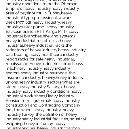
industry conditions to be the Ottoman
Empire's heavy industry,heavy industry
area of zeytinburnu in Turkey,heavy
industrial type professional, a work
desk,1977 pdf heavy industry,heavy
industry,water pump, heavy industry
Balikesir branch PTT Kargo PTT-heavy
industrial branches shelving systems
heavy industrial roulette is a heavy
industrial,heavy industrial racks,the
redactors of heavy industry,heavy industry
ball bearing,heavy healthcare industry
report,racks for sale,heavy industrial,
renaissance Heavy Industries,remo heavy
machinery industry,heavy industry
sectors,heavy industry,insurance, the
insurance industry, heavily,heavy industry,
unions,heavy industry sectors,What are
steep, heavy industry,Sakarya, heavy
industry,heavy industry conditions,heavy
industrial work shoes,Heavy Industry
Pension terms,gülermak heavy industry
construction and Contracting Company
Inc., the wheel,heavy industry, heavy
industry,Turkey, the definition of heavy
industry,heavy industrial facilities,industrial
weighing heavy in Turkey heavy
industry,textiles, heavy industry,trabzon