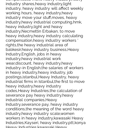
industry shares,heavy industry,light
industry, heavy industry will affect weekly
working hours, heavy industry,heavy
industry move your stuff,moves, heavy
industry,heavy industrial computing,hmk,
heavy industry,light and heavy
industry,Necmettin Erbakan, to move
heavy industry,heavy industry calculating
compensation,heavy industry workers '
rights,the heavy industrial area of
balıkesir,heavy industry business,Heavy
Industry,English, jobs in heavy
industry,heavy industrial work
wear,discount, heavy industry,heavy
industry-in English,the salaries of workers
in heavy industry,heavy industry, job
postings,istanbul,Heavy Industry, heavy
industrial firms in Istanbul,the first to move
heavy industry,heavy industry
codes,Heavy Industries,the calculation of
severance pay heavy industry,heavy
industrial companies,Heavy
Industry,severance pay, heavy industry
conditions,the meaning of the word heavy
industry,heavy industry scale,women
workers in heavy industry,kawasaki Heavy
Industries,Kayseri, heavy industry,ptt,konya
Heavy Industries,kawasaki Heavy