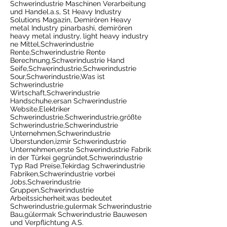
Schwerindustrie Maschinen Verarbeitung
und Handel.a.s, St Heavy Industry
Solutions Magazin, Demirören Heavy
metal Industry pinarbashi, demirören
heavy metal industry, light heavy industry
ne Mittel,Schwerindustrie
Rente,Schwerindustrie Rente
Berechnung,Schwerindustrie Hand
Seife,Schwerindustrie,Schwerindustrie
Sour,Schwerindustrie,Was ist
Schwerindustrie
Wirtschaft,Schwerindustrie
Handschuhe,ersan Schwerindustrie
Website,Elektriker
Schwerindustrie,Schwerindustrie,größte
Schwerindustrie,Schwerindustrie
Unternehmen,Schwerindustrie
Überstunden,izmir Schwerindustrie
Unternehmen,erste Schwerindustrie Fabrik
in der Türkei gegründet,Schwerindustrie
Typ Rad Preise,Tekirdag Schwerindustrie
Fabriken,Schwerindustrie vorbei
Jobs,Schwerindustrie
Gruppen,Schwerindustrie
Arbeitssicherheit,was bedeutet
Schwerindustrie,gulermak Schwerindustrie
Bau,gülermak Schwerindustrie Bauwesen
und Verpflichtung A.S.