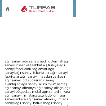
ağır sanayi,ağır sanayi nedir,gülermak ağır
sanayi inşaat ve taahhüt a.ş,türkiye ağır
sanayi fabrikaları,sağlamlar ağır
sanayi,ağır sanayi tekerlekleri,ağır sanayi
fabrikaları,ağır sanayi maaşları,balıkesir
ağır sanayi ptt şubesi,ağır sanayi
avantajları,ağır sanayi alüminyum,asmaş
ağır sanayi,almanya ağır sanayi,aliağa ağır
sanayi bölgesi,as metal ağır sanayi,ankara
ağır sanayi firmaları,atatürk dönemi ağır
sanayi,ankara ağır sanayi,alüminyum ağır
sanayi,ağır sanayi balıkesir,ağır sanayi