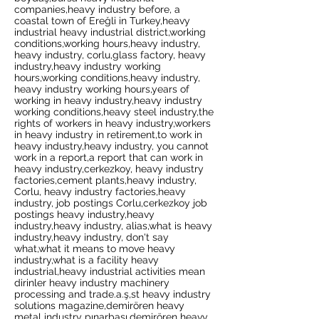
companies,heavy industry before, a
coastal town of Ereğli in Turkey,heavy
industrial heavy industrial district,working
conditions,working hours,heavy industry,
heavy industry, corlu,glass factory, heavy
industry,heavy industry working
hours,working conditions,heavy industry,
heavy industry working hours,years of
working in heavy industry,heavy industry
working conditions,heavy steel industry,the
rights of workers in heavy industry,workers
in heavy industry in retirement,to work in
heavy industry,heavy industry, you cannot
work in a report,a report that can work in
heavy industry,cerkezkoy, heavy industry
factories,cement plants,heavy industry,
Corlu, heavy industry factories,heavy
industry, job postings Corlu,cerkezkoy job
postings heavy industry,heavy
industry,heavy industry, alias,what is heavy
industry,heavy industry, don't say
what,what it means to move heavy
industry,what is a facility heavy
industrial,heavy industrial activities mean
dirinler heavy industry machinery
processing and trade.a.ş,st heavy industry
solutions magazine,demirören heavy
metal industry pınarbaşı,demirören heavy