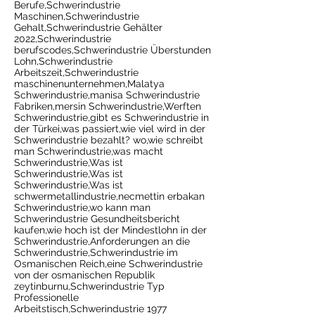
Berufe,Schwerindustrie
Maschinen,Schwerindustrie
Gehalt,Schwerindustrie Gehälter
2022,Schwerindustrie
berufscodes,Schwerindustrie Überstunden
Lohn,Schwerindustrie
Arbeitszeit,Schwerindustrie
maschinenunternehmen,Malatya
Schwerindustrie,manisa Schwerindustrie
Fabriken,mersin Schwerindustrie,Werften
Schwerindustrie,gibt es Schwerindustrie in
der Türkei,was passiert,wie viel wird in der
Schwerindustrie bezahlt? wo,wie schreibt
man Schwerindustrie,was macht
Schwerindustrie,Was ist
Schwerindustrie,Was ist
Schwerindustrie,Was ist
schwermetallindustrie,necmettin erbakan
Schwerindustrie,wo kann man
Schwerindustrie Gesundheitsbericht
kaufen,wie hoch ist der Mindestlohn in der
Schwerindustrie,Anforderungen an die
Schwerindustrie,Schwerindustrie im
Osmanischen Reich,eine Schwerindustrie
von der osmanischen Republik
zeytinburnu,Schwerindustrie Typ
Professionelle
Arbeitstisch,Schwerindustrie 1977