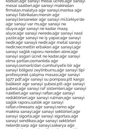
kodları,ağır sanayi mesai ücreti,ağır sanayi
mesai saatleri,ağır sanayi makinaları
firmaları,malatya ağır sanayi,manisa ağır
sanayi fabrikaları,mersin ağır
sanayi,tersaneler ağır sanayi mi,türkiye'de
ağır sanayi var mı,ağır sanayi ne
oluyor,ağır sanayi ne kadar maaş
alıyor,ağır sanayi nerede,ağır sanayi nasıl
yazılır,ağır sanayi ne iş yapar,ağır sanayi
nedir,ağır sanayii nedir,ağır metal sanayi
nedir,necmettin erbakan ağır sanayi,ağır
sanayi sağlık raporu nereden alınır,ağır
sanayi asgari ücret ne kadar,ağır sanayi
olma şartları,osmanlıda ağır
sanayi,osmanlı’dan cumhuriyet’e bir ağır
sanayi bölgesi zeytinburnu,ağır sanayi tipi
profesyonel çalışma masası,ağır sanayi
1977 pdf,ağır sanayi su pompası,ptt kargo
balıkesir ağır sanayi şubesi,ptt-ağır sanayi
şubesi,ağır sanayi raf sistemleri,ağır sanayi
ruletleri,ağır sanayi rafları,ağır sanayi
redüktörleri,ağır sanayi rulman,ağır sanayi
sağlık raporu,satılık agır sanayi
rafları,rönesans ağır sanayi,remo ağır
makina sanayi,ağır sanayi sektörleri,ağır
sanayi sigorta,ağır sanayi sigortası,ağır
sanayi sendikası,ağır sanayi sektörleri
nelerdir,sarp ağır sanayi,sakarya ağır