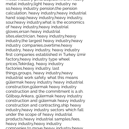
metal industry,light heavy industry ne
so,heavy industry pension,the pension
calculation, heavy industry,heavy industrial
hand soap,heavy industry,heavy industry,
sour,heavy industry,what is the economics
of heavy industry,heavy industrial
gloves,ersan heavy industrial
sites,electrician, heavy industry,heavy
industry,the largest heavy industry,heavy
industry companies,overtime,heavy
industry, heavy industry, heavy industry
first companies established in Turkey izmir
factory,heavy industry type wheel
prices,Tekirdag, heavy industry
factories,heavy industry, last
things,groups, heavy industry,heavy
industrial work safety what this means
gülermak heavy industry heavy industrial
construction,gülermak heavy industry
construction and the commitment is a.sh.
Gölbaşı,Ankara, gülermak heavy industry
construction and gülermak heavy industry
construction and contracting,ship heavy
industry,heavy industry sectors which fall
under the scope of heavy industrial
products,heavy industrial samples,fees,
heavy industry,heavy industry
companies,to move heavy industry,heavy